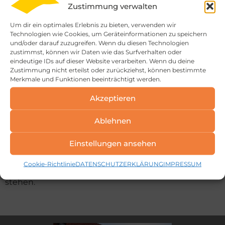
Die Erhaltung und Pflege historischer Gebäude ist
Zustimmung verwalten
entscheidend für das Bewahren unserer kulturellen
Um dir ein optimales Erlebnis zu bieten, verwenden wir
Technologien wie Cookies, um Geräteinformationen zu speichern
Identität und liegt uns besonders am Herzen. Alte
und/oder darauf zuzugreifen. Wenn du diesen Technologien
zustimmst, können wir Daten wie das Surfverhalten oder
Bauwerke, die durch ihre ästhetische Schönheit oder
eindeutige IDs auf dieser Website verarbeiten. Wenn du deine
imposante Architektur die Zeiten überdauert haben,
Zustimmung nicht erteilst oder zurückziehst, können bestimmte
Merkmale und Funktionen beeinträchtigt werden.
verdienen es, für kommende Generationen bewahrt
Akzeptieren
zu werden. Mit unserer umfangreichen Erfahrung
setzen wir alles daran, diese einzigartigen Objekte
Ablehnen
mit viel Sorgfalt und Respekt vor ihrer Geschichte zu
Einstellungen ansehen
restaurieren und zu schützen – damit sie auch in
Cookie-Richtlinie
DATENSCHUTZERKLÄRUNG
IMPRESSUM
Zukunft noch stolz in unseren Städten und Dörfern
stehen.