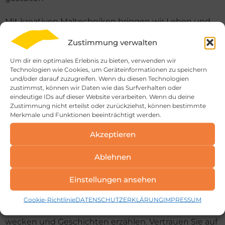
Mit kreativen Maltechniken bringen wir Leben und
Individualität in Ihre Räume. Ob elegante
Zustimmung verwalten
Spachteltechniken, stilvolle Lasuren oder
Um dir ein optimales Erlebnis zu bieten, verwenden wir
ausdrucksstarke Wandgestaltungen – wir zaubern
Technologien wie Cookies, um Geräteinformationen zu speichern
und/oder darauf zuzugreifen. Wenn du diesen Technologien
aus jeder Fläche ein Kunstwerk. Lassen Sie sich von
zustimmst, können wir Daten wie das Surfverhalten oder
eindeutige IDs auf dieser Website verarbeiten. Wenn du deine
außergewöhnlichen Effekten und harmonischen
Zustimmung nicht erteilst oder zurückziehst, können bestimmte
Merkmale und Funktionen beeinträchtigt werden.
Farbspielen inspirieren, die Ihren Wohn- oder
Akzeptieren
Arbeitsbereich einzigartig machen.
Ablehnen
Unsere erfahrenen Malermeister setzen Ihre
Wünsche mit höchster Präzision und einem Gespür
Einstellungen ansehen
für Ästhetik um. Gemeinsam schaffen wir Räume, die
Cookie-Richtlinie
DATENSCHUTZERKLÄRUNG
IMPRESSUM
nicht nur schön aussehen, sondern Emotionen
wecken und Geschichten erzählen. Vertrauen Sie auf